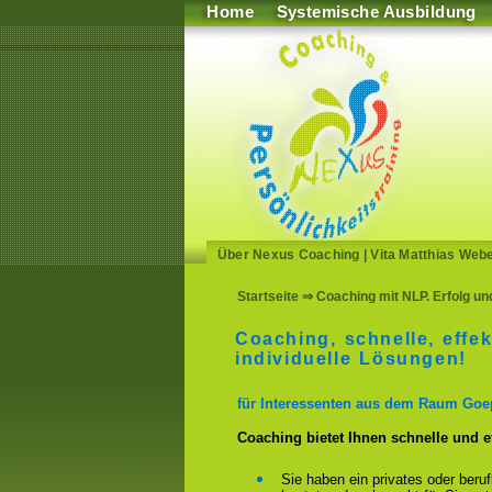
Home
Systemische Ausbildung
Über Nexus Coaching
|
Vita Matthias Web
Startseite
⇒ Coaching mit NLP. Erfolg un
Coaching, schnelle, effek
individuelle Lösungen!
für Interessenten aus dem Raum Goe
Coaching bietet Ihnen schnelle und 
Sie haben ein privates oder beru