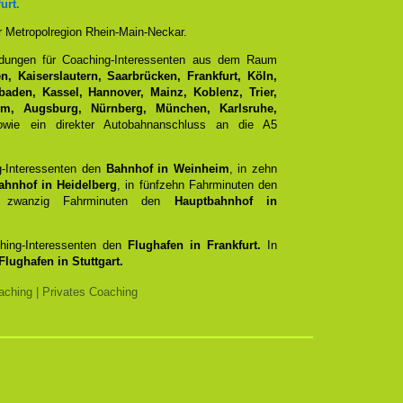
urt.
er Metropolregion Rhein-Main-Neckar.
ndungen für Coaching-Interessenten aus dem Raum
, Kaiserslautern, Saarbrücken, Frankfurt, Köln,
aden, Kassel, Hannover, Mainz, Koblenz, Trier,
Ulm, Augsburg, Nürnberg, München, Karlsruhe,
ie ein direkter Autobahnanschluss an die A5
g-Interessenten den
Bahnhof in Weinheim
, in zehn
ahnhof in Heidelberg
, in fünfzehn Fahrminuten den
zwanzig Fahrminuten den
Hauptbahnhof in
ching-Interessenten den
Flughafen in Frankfurt.
In
Flughafen in Stuttgart.
ching | Privates Coaching