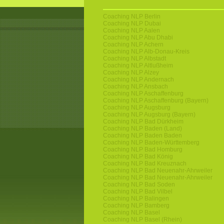
Coaching NLP Berlin
Coaching NLP Dubai
Coaching NLP Aalen
Coaching NLP Abu Dhabi
Coaching NLP Achern
Coaching NLP Alb-Donau-Kreis
Coaching NLP Albstadt
Coaching NLP Altlußheim
Coaching NLP Alzey
Coaching NLP Andernach
Coaching NLP Ansbach
Coaching NLP Aschaffenburg
Coaching NLP Aschaffenburg (Bayern)
Coaching NLP Augsburg
Coaching NLP Augsburg (Bayern)
Coaching NLP Bad Dürkheim
Coaching NLP Baden (Land)
Coaching NLP Baden Baden
Coaching NLP Baden-Württemberg
Coaching NLP Bad Homburg
Coaching NLP Bad König
Coaching NLP Bad Kreuznach
Coaching NLP Bad Neuenahr-Ahrweiler
Coaching NLP Bad Neuenahr-Ahrweiler
Coaching NLP Bad Soden
Coaching NLP Bad Vilbel
Coaching NLP Balingen
Coaching NLP Bamberg
Coaching NLP Basel
Coaching NLP Basel (Rhein)