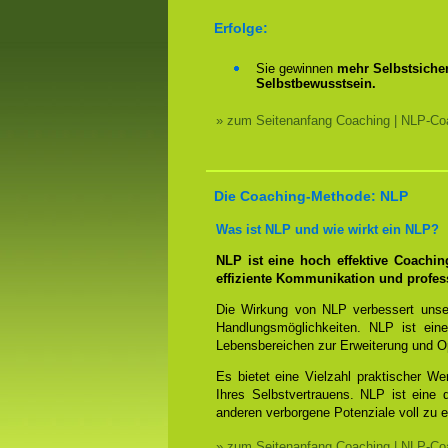
Erfolge:
Sie gewinnen
mehr Selbstsicher
Selbstbewusstsein.
» zum Seitenanfang Coaching | NLP-Coa
Die Coaching-Methode: NLP
Was ist NLP und wie wirkt ein NLP?
NLP ist eine hoch effektive Coachi
effiziente Kommunikation und profes
Die Wirkung von NLP verbessert unse
Handlungsmöglichkeiten. NLP ist eine
Lebensbereichen zur Erweiterung und O
Es bietet eine Vielzahl praktischer W
Ihres Selbstvertrauens. NLP ist eine
anderen verborgene Potenziale voll zu e
» zum Seitenanfang Coaching | NLP-Coa