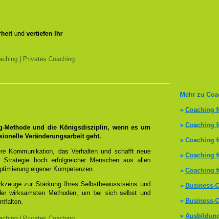
heit
und
vertiefen Ihr
ching | Privates Coaching
Mehr zu Coa
»
Coaching f
»
Coaching 
ng-Methode und die Königsdisziplin, wenn es um
sionelle Veränderungsarbeit geht.
»
Coaching f
re Kommunikation, das Verhalten und schafft neue
»
Coaching f
 Strategie hoch erfolgreicher Menschen aus allen
ptimierung eigener Kompetenzen.
»
Coaching f
erkzeuge zur Stärkung Ihres Selbstbewusstseins und
»
Business-C
 der wirksamsten Methoden, um bei sich selbst und
»
Business-C
ntfalten.
»
Ausbildun
ching | Privates Coaching