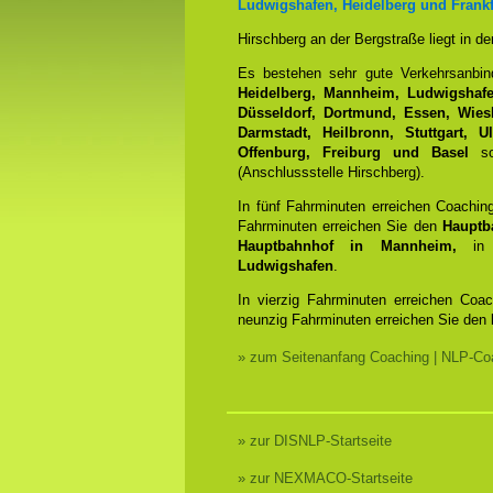
Ludwigshafen, Heidelberg und Frankf
Hirschberg an der Bergstraße liegt in d
Es bestehen sehr gute Verkehrsanbi
Heidelberg, Mannheim, Ludwigshafen
Düsseldorf, Dortmund, Essen, Wiesb
Darmstadt, Heilbronn, Stuttgart, 
Offenburg, Freiburg und Basel
sow
(Anschlussstelle Hirschberg).
In fünf Fahrminuten erreichen Coachin
Fahrminuten erreichen Sie den
Hauptb
Hauptbahnhof in Mannheim,
in 
Ludwigshafen
.
In vierzig Fahrminuten erreichen Coa
neunzig Fahrminuten erreichen Sie den
» zum Seitenanfang Coaching | NLP-Coa
» zur DISNLP-Startseite
» zur NEXMACO-Startseite