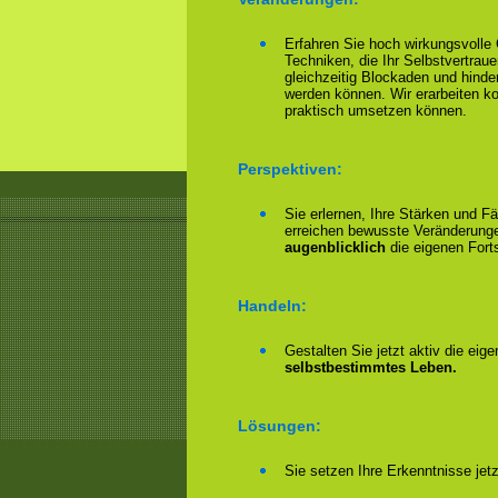
Erfahren Sie hoch wirkungsvoll
Techniken, die Ihr Selbstvertrau
gleichzeitig Blockaden und hinder
werden können. Wir erarbeiten 
praktisch umsetzen können.
Perspektiven:
Sie erlernen, Ihre Stärken und F
erreichen bewusste Veränderungen
augenblicklich
die eigenen Forts
Handeln:
Gestalten Sie jetzt aktiv die eig
selbstbestimmtes Leben.
Lösungen:
Sie setzen Ihre Erkenntnisse jet