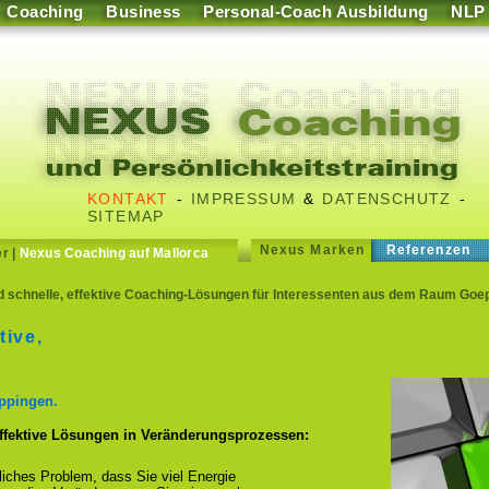
Coaching
Business
Personal-Coach Ausbildung
NLP
KONTAKT
-
IMPRESSUM
&
DATENSCHUTZ
-
SITEMAP
Nexus Marken
Referenzen
er
|
Nexus Coaching auf Mallorca
d schnelle, effektive Coaching-Lösungen für Interessenten aus dem Raum Goe
tive,
ppingen.
effektive Lösungen in Veränderungsprozessen:
fliches Problem, dass Sie viel Energie