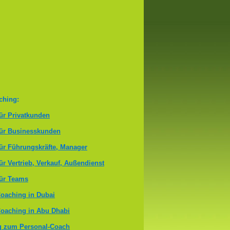
ching:
ür Privatkunden
für Businesskunden
ür Führungskräfte, Manager
ür Vertrieb, Verkauf, Außendienst
ür Teams
oaching in Dubai
oaching in Abu Dhabi
g zum Personal-Coach