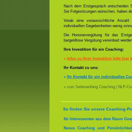
Nach dem Erstgespräch entscheiden S
Sie Folgesitzungen wünschen, haben die
Vorab eine voraussichtliche Anzah
individuellen Gegebenheiten wenig sinnv
Die Honorarvergütung für das Erstge
bargeldlose Vergütung vereinbart werde
Ihre Investition für ein Coaching:
»
Infos zu Ihrer Investition bitte hier 
Ihr Kontakt zu uns:
»
Ihr Kontakt für ein individuelles Co
» zum Seitenanfang Coaching | NLP-Coa
So finden Sie unsere Coaching-Pr
für Interessenten aus dem Raum Goe
Nexus Coaching und Persönlichkei