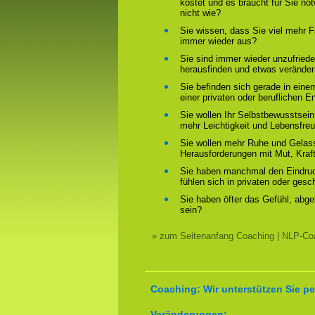
kostet und es braucht für Sie n
nicht wie?
Sie wissen, dass Sie viel mehr F
immer wieder aus?
Sie sind immer wieder unzufriede
herausfinden und etwas verände
Sie befinden sich gerade in ein
einer privaten oder beruflichen E
Sie wollen Ihr Selbstbewusstsein
mehr Leichtigkeit und Lebensfre
Sie wollen mehr Ruhe und Gelass
Herausforderungen mit Mut, Kraf
Sie haben manchmal den Eindruck
fühlen sich in privaten oder ges
Sie haben öfter das Gefühl, abg
sein?
» zum Seitenanfang Coaching | NLP-Coa
Coaching: Wir unterstützen Sie pe
Veränderungen: